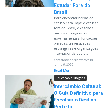
Estudar Fora do
Brasil
Para encontrar bolsas de
estudo para viajar e estudar
fora do Brasil, é essencial
pesquisar programas
governamentais, fundações
privadas, universidades
estrangeiras e organizações
internacionais que o...
contato@cadernow.com.br
junho 9, 2026
Read More
Educação e Viagens
Intercâmbio Cultural:
O Guia Definitivo para
Escolher o Destino
Perfeito