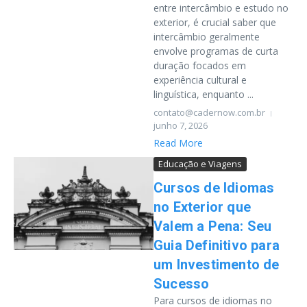
entre intercâmbio e estudo no
exterior, é crucial saber que
intercâmbio geralmente
envolve programas de curta
duração focados em
experiência cultural e
linguística, enquanto ...
contato@cadernow.com.br
junho 7, 2026
Read More
Educação e Viagens
Cursos de Idiomas
no Exterior que
Valem a Pena: Seu
Guia Definitivo para
um Investimento de
Sucesso
Para cursos de idiomas no