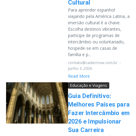
Cultural
Para aprender espanhol
viajando pela América Latina, a
imersão cultural é a chave.
Escolha destinos vibrantes,
participe de programas de
intercâmbio ou voluntariado,
hospede-se em casas de
família e p...
contato@cadernow.com.br
junho 3, 2026
Read More
Educação e Viagens
Guia Definitivo:
Melhores Países para
Fazer Intercâmbio em
2026 e Impulsionar
Sua Carreira