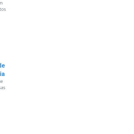
em
tos
de
ia
ue
sas