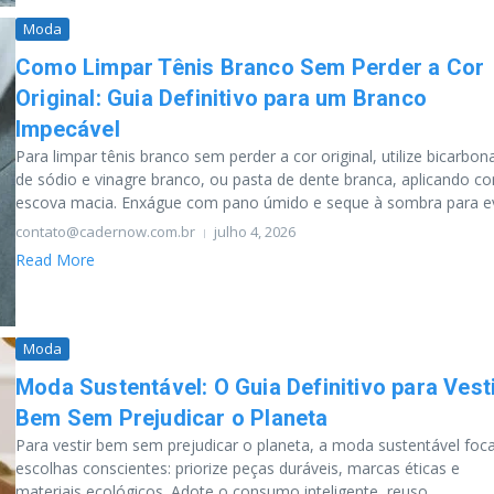
Moda
Como Limpar Tênis Branco Sem Perder a Cor
Original: Guia Definitivo para um Branco
Impecável
Para limpar tênis branco sem perder a cor original, utilize bicarbon
de sódio e vinagre branco, ou pasta de dente branca, aplicando c
escova macia. Enxágue com pano úmido e seque à sombra para ev.
contato@cadernow.com.br
julho 4, 2026
Read More
Moda
Moda Sustentável: O Guia Definitivo para Vest
Bem Sem Prejudicar o Planeta
Para vestir bem sem prejudicar o planeta, a moda sustentável foc
escolhas conscientes: priorize peças duráveis, marcas éticas e
materiais ecológicos. Adote o consumo inteligente, reuso,