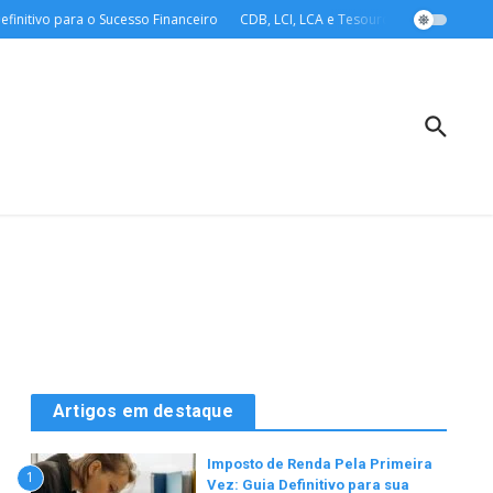
vo para o Sucesso Financeiro
CDB, LCI, LCA e Tesouro Direto: O Guia Definiti
Artigos em destaque
Imposto de Renda Pela Primeira
1
Vez: Guia Definitivo para sua