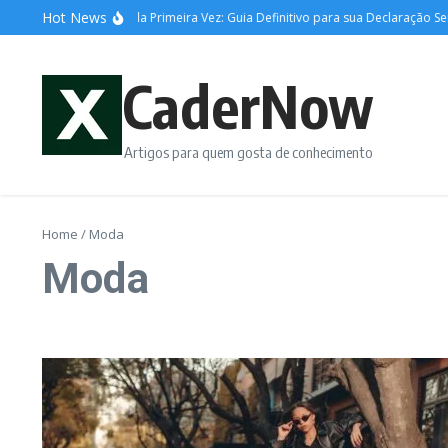
Ir para o conteúdo
Hot News
sto de Renda Pela Primeira Vez: Guia Definitivo para sua Declaração Sem Co
CaderNow
Artigos para quem gosta de conhecimento
Home
/
Moda
Moda