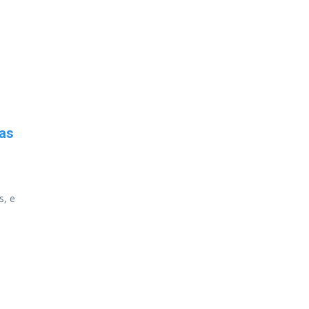
as
s, e