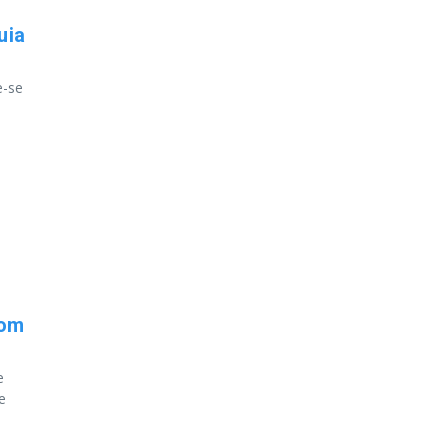
uia
e-se
com
e
e