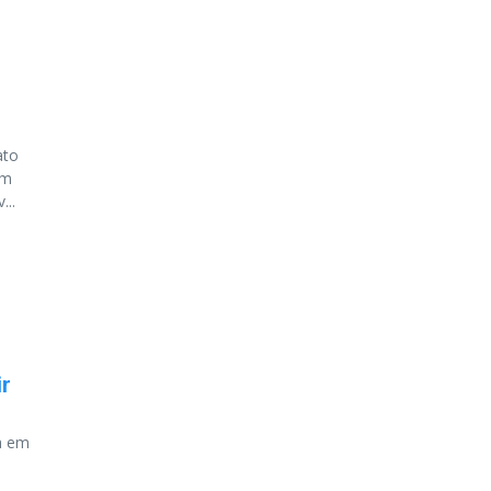
ato
om
..
ir
a em