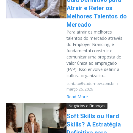
Atrair e Reter os
Melhores Talentos do
Mercado
Para atrair os melhores
talentos do mercado através
do Employer Branding, é
fundamental construir e
comunicar uma proposta de
valor única ao empregado
(EVP). Isso envolve definir a
cultura organizacio...
contato@cadernow.com.br
março 26, 2026
Read More
Negócios e Finanças
Soft Skills ou Hard
Skills? A Estratégia
Definitiva para