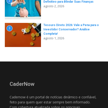
2
Definitivo para Blindar Suas Finanças
agosto 2, 2026
Tesouro Direto 2026: Vale a Pena para o
3
Investidor Conservador? Análise
Completa!
agosto 1, 2026
CaderNow
Cadernow é um portal de notícias dinâmico e confiável,
feito para quem quer estar sempre bem informado.
Com cobertura atualizada sobre os principais