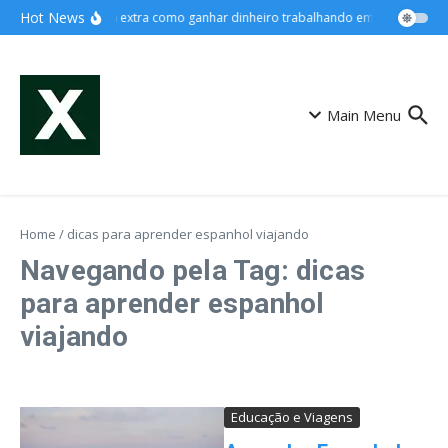
Ir para o conteúdo
Hot News
Renda extra como ganhar dinheiro trabalhando em casa
Cart
Main Menu
Home
/
dicas para aprender espanhol viajando
Navegando pela Tag: dicas
para aprender espanhol
viajando
Educação e Viagens