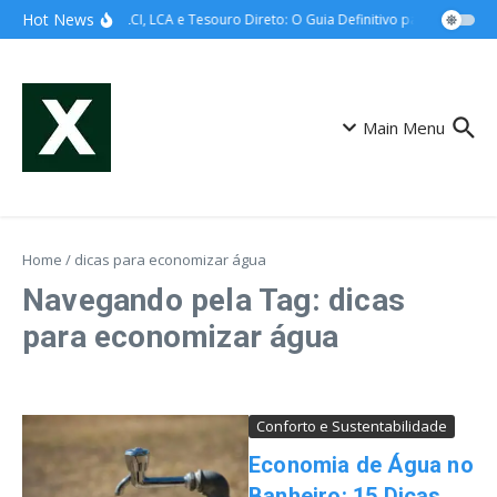
Ir para o conteúdo
Hot News
CDB, LCI, LCA e Tesouro Direto: O Guia Definitivo para Entender a
Main Menu
Home
/
dicas para economizar água
Navegando pela Tag: dicas
para economizar água
Conforto e Sustentabilidade
Economia de Água no
Banheiro: 15 Dicas