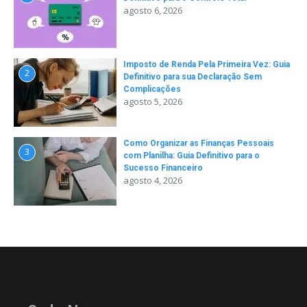
agosto 6, 2026
Imposto de Renda Pela Primeira Vez: Guia
2
Definitivo para sua Declaração Sem
Complicações
agosto 5, 2026
Como Organizar as Finanças Pessoais
3
com Planilha: Guia Definitivo para o
Sucesso Financeiro
agosto 4, 2026