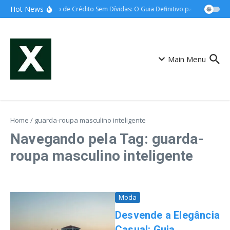
Ir para o conteúdo
Hot News
Cartão de Crédito Sem Dívidas: O Guia Definitivo para o Controle
Main Menu
Home
/
guarda-roupa masculino inteligente
Navegando pela Tag: guarda-
roupa masculino inteligente
Moda
Desvende a Elegância
Casual: Guia