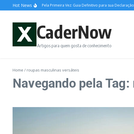
Ir para o conteúdo
Hot News
Imposto de Renda Pela Primeira Vez: Guia Definitivo para sua Declaração
CaderNow
Artigos para quem gosta de conhecimento
Home
/
roupas masculinas versáteis
Navegando pela Tag: 