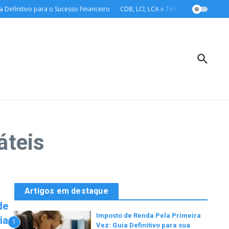
efinitivo para o Sucesso Financeiro
CDB, LCI, LCA e Tesouro Direto: O Guia 
áteis
Artigos em destaque
de
Imposto de Renda Pela Primeira
ia
1
Vez: Guia Definitivo para sua