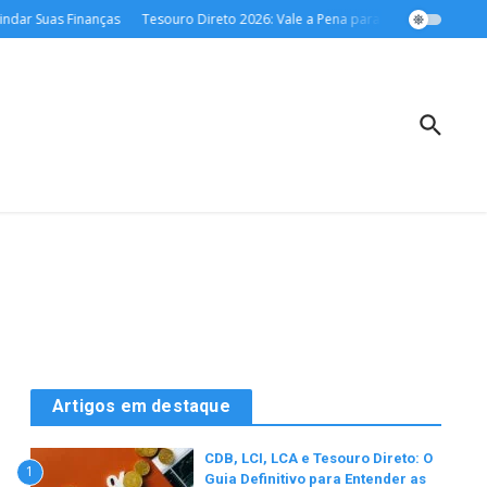
dar Suas Finanças
Tesouro Direto 2026: Vale a Pena para o Investidor Conse
Artigos em destaque
CDB, LCI, LCA e Tesouro Direto: O
1
Guia Definitivo para Entender as