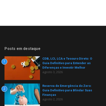
Posts em destaque
CDB, LCI, LCA e Tesouro Direto: O
1
Guia Definitivo para Entender as
Diferenças e Investir Melhor
agosto 3, 2026
Reserva de Emergência do Zero:
2
Guia Definitivo para Blindar Suas
Finanças
agosto 2, 2026