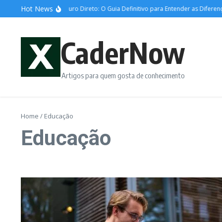
Ir para o conteúdo
Hot News
CDB, LCI, LCA e Tesouro Direto: O Guia Definitivo para Entender as Diferenças 
CaderNow
Artigos para quem gosta de conhecimento
Home
/
Educação
Educação