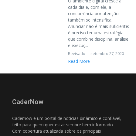
O ambiente digital cresce a
cada dia e, com ele, a
concorrência por atenção
também se intensifica.
Anunciar não é mais suficiente:
é preciso ter uma estratégia
que combine disciplina, análise
e execuç...
Revisado
setembro 27, 2020
Read More
CaderNow
Cadernow é um portal de notícias dinâmico e confiável,
feito para quem quer estar sempre bem informado.
Com cobertura atualizada sobre os principais