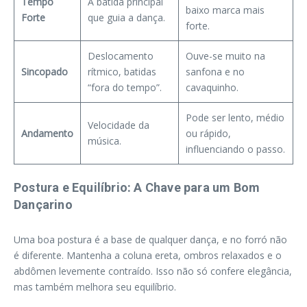
Tempo
A batida principal
baixo marca mais
Forte
que guia a dança.
forte.
Deslocamento
Ouve-se muito na
Sincopado
rítmico, batidas
sanfona e no
“fora do tempo”.
cavaquinho.
Pode ser lento, médio
Velocidade da
Andamento
ou rápido,
música.
influenciando o passo.
Postura e Equilíbrio: A Chave para um Bom
Dançarino
Uma boa postura é a base de qualquer dança, e no forró não
é diferente. Mantenha a coluna ereta, ombros relaxados e o
abdômen levemente contraído. Isso não só confere elegância,
mas também melhora seu equilíbrio.