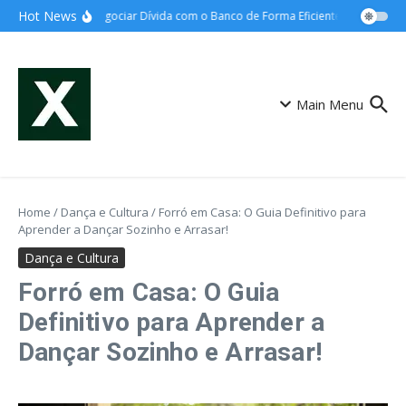
Ir para o conteúdo
Hot News
Como Negociar Dívida com o Banco de Forma Eficiente: Guia Definitivo
Main Menu
Home
/
Dança e Cultura
/
Forró em Casa: O Guia Definitivo para
Aprender a Dançar Sozinho e Arrasar!
Dança e Cultura
Forró em Casa: O Guia
Definitivo para Aprender a
Dançar Sozinho e Arrasar!