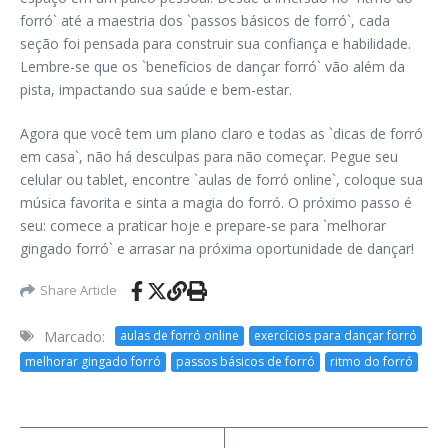
forró` até a maestria dos `passos básicos de forró`, cada
seção foi pensada para construir sua confiança e habilidade.
Lembre-se que os `benefícios de dançar forró` vão além da
pista, impactando sua saúde e bem-estar.
Agora que você tem um plano claro e todas as `dicas de forró
em casa`, não há desculpas para não começar. Pegue seu
celular ou tablet, encontre `aulas de forró online`, coloque sua
música favorita e sinta a magia do forró. O próximo passo é
seu: comece a praticar hoje e prepare-se para `melhorar
gingado forró` e arrasar na próxima oportunidade de dançar!
Share Article
Marcado:
aulas de forró online
exercícios para dançar forró
melhorar gingado forró
passos básicos de forró
ritmo do forró