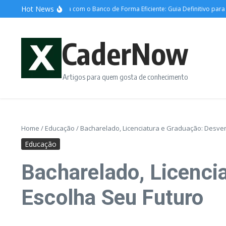
Ir para o conteúdo
Hot News
 Negociar Dívida com o Banco de Forma Eficiente: Guia Definitivo para Alívio 
CaderNow
Artigos para quem gosta de conhecimento
Home
/
Educação
/
Bacharelado, Licenciatura e Graduação: Desve
Educação
Bacharelado, Licenci
Escolha Seu Futuro