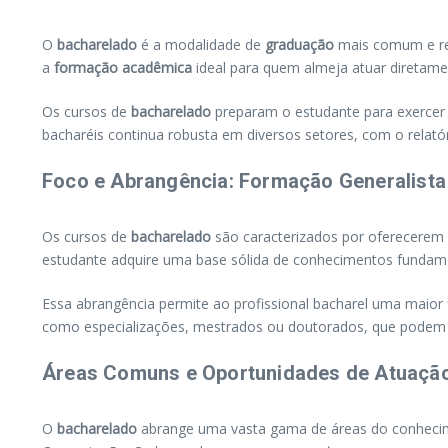
O
bacharelado
é a modalidade de
graduação
mais comum e rec
a
formação acadêmica
ideal para quem almeja atuar diretam
Os cursos de
bacharelado
preparam o estudante para exerce
bacharéis continua robusta em diversos setores, com o relat
Foco e Abrangência: Formação Generalista 
Os cursos de
bacharelado
são caracterizados por oferecere
estudante adquire uma base sólida de conhecimentos fundamen
Essa abrangência permite ao profissional bacharel uma maior f
como especializações, mestrados ou doutorados, que podem 
Áreas Comuns e Oportunidades de Atuação
O
bacharelado
abrange uma vasta gama de áreas do conhecimen