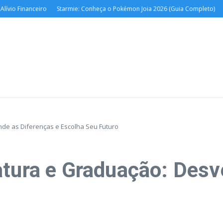
Financeiro
Starmie: Conheça o Pokémon Joia 2026 (Guia Completo)
Renda
nde as Diferenças e Escolha Seu Futuro
atura e Graduação: Desv