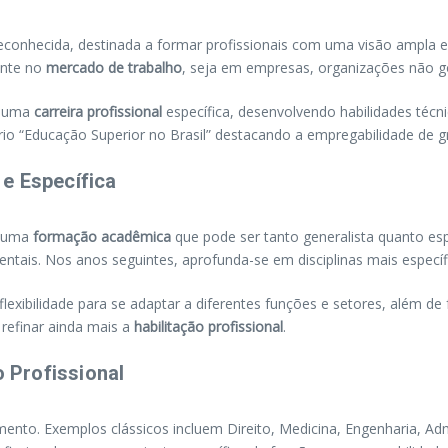
onhecida, destinada a formar profissionais com uma visão ampla 
ente no
mercado de trabalho
, seja em empresas, organizações não g
r uma
carreira profissional
específica, desenvolvendo habilidades técn
ório “Educação Superior no Brasil” destacando a empregabilidade d
e Específica
m uma
formação acadêmica
que pode ser tanto generalista quanto esp
tais. Nos anos seguintes, aprofunda-se em disciplinas mais específ
lexibilidade para se adaptar a diferentes funções e setores, além d
refinar ainda mais a
habilitação profissional
.
 Profissional
to. Exemplos clássicos incluem Direito, Medicina, Engenharia, Admi