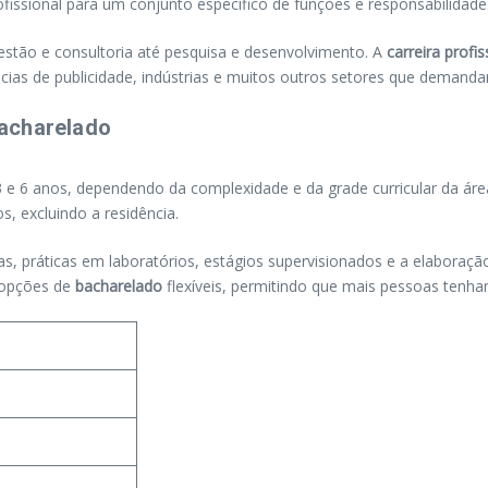
ofissional para um conjunto específico de funções e responsabilida
estão e consultoria até pesquisa e desenvolvimento. A
carreira profis
gências de publicidade, indústrias e muitos outros setores que demanda
Bacharelado
3 e 6 anos, dependendo da complexidade e da grade curricular da áre
, excluindo a residência.
s, práticas em laboratórios, estágios supervisionados e a elaboraç
 opções de
bacharelado
flexíveis, permitindo que mais pessoas tenh