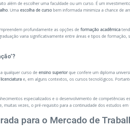
ito além de escolher uma faculdade ou um curso. É um investimento 
alho
. Uma
escolha de curso
bem informada minimiza a chance de arr
 compreendem profundamente as opções de
formação acadêmica
tend
aduação varia significativamente entre áreas e tipos de formação, 
ação’?
 a qualquer curso de
ensino superior
que confere um diploma universi
a
licenciatura
e, em alguns contextos, os cursos tecnológicos. Portant
nhecimentos especializados e o desenvolvimento de competências es
e, muitas vezes, o pré-requisito para a continuidade dos estudos e
trada para o Mercado de Traba