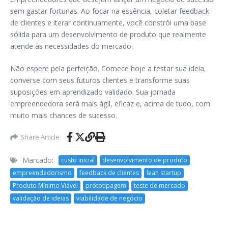
sem gastar fortunas. Ao focar na essência, coletar feedback
de clientes e iterar continuamente, você constrói uma base
sólida para um desenvolvimento de produto que realmente
atende às necessidades do mercado.
Não espere pela perfeição. Comece hoje a testar sua ideia,
converse com seus futuros clientes e transforme suas
suposições em aprendizado validado. Sua jornada
empreendedora será mais ágil, eficaz e, acima de tudo, com
muito mais chances de sucesso.
Share Article
Marcado:
custo inicial
desenvolvimento de produto
empreendedorismo
feedback de clientes
lean startup
Produto Mínimo Viável
prototipagem
teste de mercado
validação de ideias
viabilidade de negócio