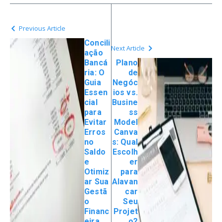
Previous Article
Concili
Next Article
ação
Bancá
Plano
ria: O
de
Guia
Negóc
Essen
ios vs.
cial
Busine
para
ss
Evitar
Model
Erros
Canva
no
s: Qual
Saldo
Escolh
e
er
Otimiz
para
ar Sua
Alavan
Gestã
car
o
Seu
Financ
Projet
eira
o?