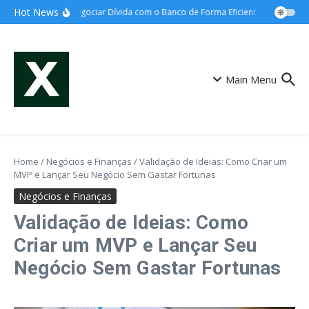
Ir para o conteúdo
Hot News
Como Negociar Dívida com o Banco de Forma Eficiente: Guia Definitiv
Main Menu
Home
/
Negócios e Finanças
/
Validação de Ideias: Como Criar um
MVP e Lançar Seu Negócio Sem Gastar Fortunas
Negócios e Finanças
Validação de Ideias: Como
Criar um MVP e Lançar Seu
Negócio Sem Gastar Fortunas