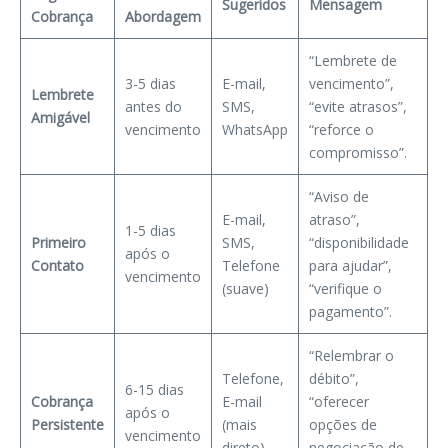
Sugeridos
Mensagem
Cobrança
Abordagem
“Lembrete de
3-5 dias
E-mail,
vencimento”,
Lembrete
antes do
SMS,
“evite atrasos”,
Amigável
vencimento
WhatsApp
“reforce o
compromisso”.
“Aviso de
E-mail,
atraso”,
1-5 dias
Primeiro
SMS,
“disponibilidade
após o
Contato
Telefone
para ajudar”,
vencimento
(suave)
“verifique o
pagamento”.
“Relembrar o
Telefone,
débito”,
6-15 dias
Cobrança
E-mail
“oferecer
após o
Persistente
(mais
opções de
vencimento
direto)
negociação de