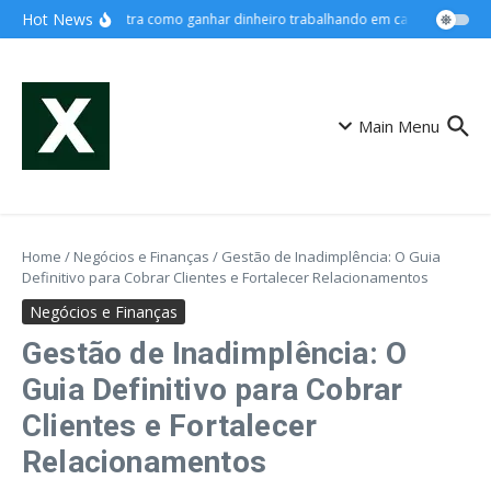
Ir para o conteúdo
Hot News
Renda extra como ganhar dinheiro trabalhando em casa
Cartão de
Main Menu
Home
/
Negócios e Finanças
/
Gestão de Inadimplência: O Guia
Definitivo para Cobrar Clientes e Fortalecer Relacionamentos
Negócios e Finanças
Gestão de Inadimplência: O
Guia Definitivo para Cobrar
Clientes e Fortalecer
Relacionamentos