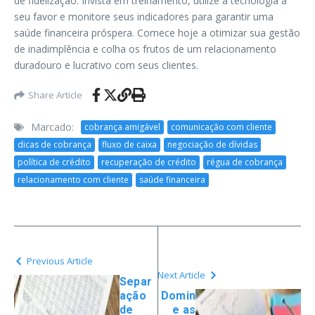
de fidelização. Invista em treinamento, utilize a tecnologia a
seu favor e monitore seus indicadores para garantir uma
saúde financeira próspera. Comece hoje a otimizar sua gestão
de inadimplência e colha os frutos de um relacionamento
duradouro e lucrativo com seus clientes.
Share Article
Marcado:
cobrança amigável
comunicação com cliente
dicas de cobrança
fluxo de caixa
negociação de dívidas
política de crédito
recuperação de crédito
régua de cobrança
relacionamento com cliente
saúde financeira
Previous Article
Next Article
Separ
ação
Domin
de
e as