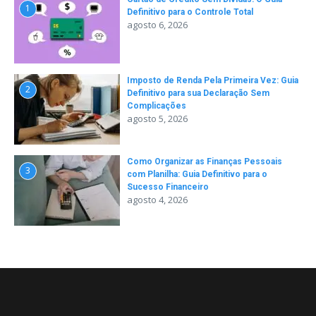
1
Definitivo para o Controle Total
agosto 6, 2026
Imposto de Renda Pela Primeira Vez: Guia
2
Definitivo para sua Declaração Sem
Complicações
agosto 5, 2026
Como Organizar as Finanças Pessoais
3
com Planilha: Guia Definitivo para o
Sucesso Financeiro
agosto 4, 2026