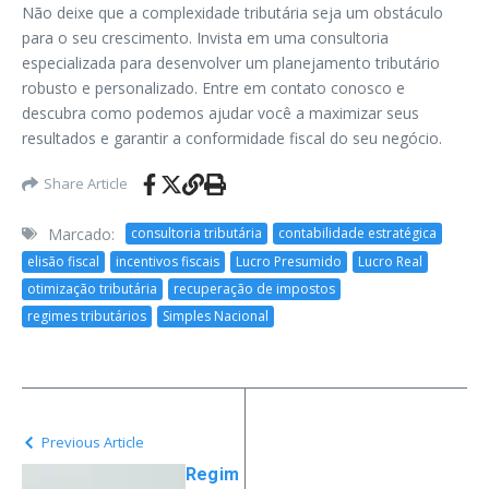
Não deixe que a complexidade tributária seja um obstáculo
para o seu crescimento. Invista em uma consultoria
especializada para desenvolver um planejamento tributário
robusto e personalizado. Entre em contato conosco e
descubra como podemos ajudar você a maximizar seus
resultados e garantir a conformidade fiscal do seu negócio.
Share Article
Marcado:
consultoria tributária
contabilidade estratégica
elisão fiscal
incentivos fiscais
Lucro Presumido
Lucro Real
otimização tributária
recuperação de impostos
regimes tributários
Simples Nacional
Previous Article
Regim