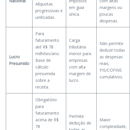
Nacional
impostos
com altas
Alíquotas
em guia
margens ou
progressivas e
única.
poucas
unificadas.
despesas.
Para
faturamento
Carga
Não permite
até R$ 78
tributária
deduzir todas
milhões/ano.
menor para
Lucro
as despesas
Base de
empresas
Presumido
reais;
cálculo
com alta
PIS/COFINS
presumida
margem de
cumulativos.
sobre a
lucro.
receita.
Obrigatório
para
faturamento
Permite
acima de R$
Maior
dedução de
78
complexidade,
todas as