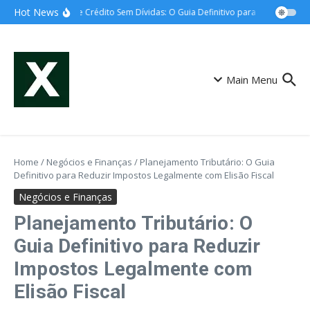
Ir para o conteúdo
Hot News
Cartão de Crédito Sem Dívidas: O Guia Definitivo para o Controle Tot
Main Menu
Home
/
Negócios e Finanças
/
Planejamento Tributário: O Guia
Definitivo para Reduzir Impostos Legalmente com Elisão Fiscal
Negócios e Finanças
Planejamento Tributário: O
Guia Definitivo para Reduzir
Impostos Legalmente com
Elisão Fiscal