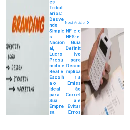
es
Tribut
ários:
Desve
Next Article
nde
Simple
NF-e e
s
NFS-e:
Nacion
Guia
al,
Definit
Lucro
ivo
Presu
para
mido e
Desco
Real e
mplica
Escolh
r a
a o
Emiss
Ideal
ão
para
Corret
Sua
a e
Empre
Evitar
sa
Erros