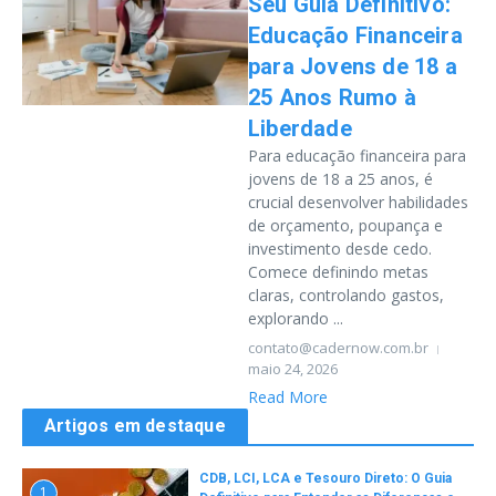
Seu Guia Definitivo:
Educação Financeira
para Jovens de 18 a
25 Anos Rumo à
Liberdade
Para educação financeira para
jovens de 18 a 25 anos, é
crucial desenvolver habilidades
de orçamento, poupança e
investimento desde cedo.
Comece definindo metas
claras, controlando gastos,
explorando ...
contato@cadernow.com.br
maio 24, 2026
Read More
Artigos em destaque
CDB, LCI, LCA e Tesouro Direto: O Guia
1