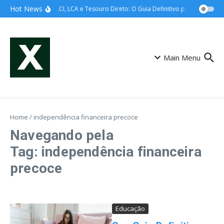
Ir para o conteúdo
Hot News
CDB, LCI, LCA e Tesouro Direto: O Guia Definitivo para Entender a
Main Menu
Home
/
independência financeira precoce
Navegando pela
Tag: independência financeira
precoce
Educação