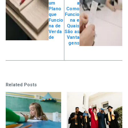
um
a
Plano
Como
que
Funcio
Funcio
na e
na de
Quais
Verda
São as
de
Vanta
gens
Related Posts