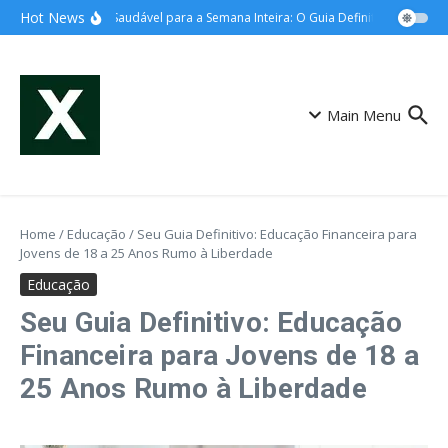
Ir para o conteúdo
Hot News
Marmita Saudável para a Semana Inteira: O Guia Definitivo para Econ
Main Menu
Home
/
Educação
/
Seu Guia Definitivo: Educação Financeira para
Jovens de 18 a 25 Anos Rumo à Liberdade
Educação
Seu Guia Definitivo: Educação
Financeira para Jovens de 18 a
25 Anos Rumo à Liberdade